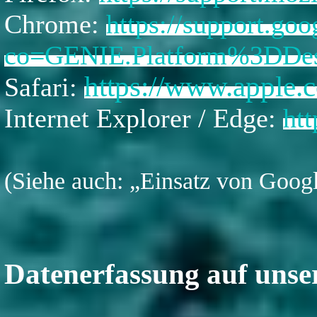
Chrome:
https://support.g
co=GENIE.Platform%3DDe
https://www.apple.
Safari:
Internet Explorer / Edge:
ht
(Siehe auch: „Einsatz von Googl
Datenerfassung auf unse