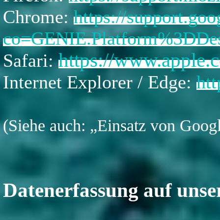
Chrome:
https://support.g
co=GENIE.Platform%3DDe
https://www.apple.
Safari:
Internet Explorer / Edge:
ht
(Siehe auch: „Einsatz von Googl
Datenerfassung auf unse